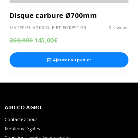
Disque carbure Ø700mm
MATÉRIEL AGRICOLE ET FORESTIER
0
reviews
260,00
€
145,00
€
Ajouter au panier
AIRCCO
AGRO
Contactez-nous
Mentions légales
Conditions générales de vente