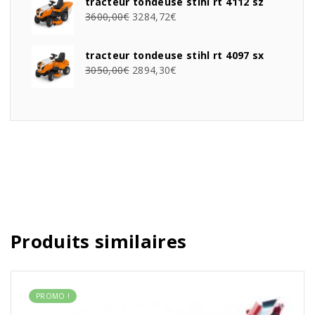
tracteur tondeuse stihl rt 4112 sz
3600,00
€
3284,72
€
tracteur tondeuse stihl rt 4097 sx
3050,00
€
2894,30
€
Produits similaires
PROMO !