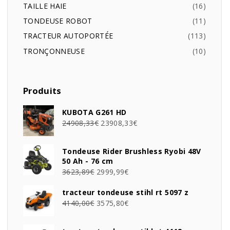
TAILLE HAIE
16
TONDEUSE ROBOT
11
TRACTEUR AUTOPORTÉE
113
TRONÇONNEUSE
10
Produits
KUBOTA G261 HD
24908,33
€
23908,33
€
Tondeuse Rider Brushless Ryobi 48V
50 Ah - 76 cm
3623,89
€
2999,99
€
tracteur tondeuse stihl rt 5097 z
4140,00
€
3575,80
€