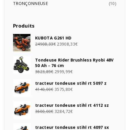
TRONÇONNEUSE
10
Produits
KUBOTA G261 HD
24908,33
€
23908,33
€
Tondeuse Rider Brushless Ryobi 48V
50 Ah - 76 cm
3623,89
€
2999,99
€
tracteur tondeuse stihl rt 5097 z
4140,00
€
3575,80
€
tracteur tondeuse stihl rt 4112 sz
3600,00
€
3284,72
€
tracteur tondeuse stihl rt 4097 sx