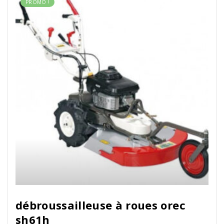
PROMO !
débroussailleuse à roues orec
sh61h