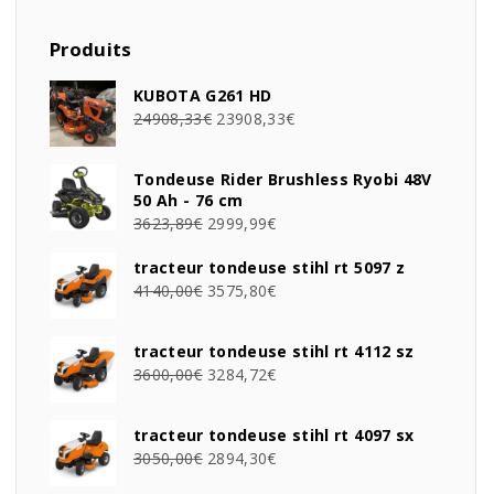
Produits
KUBOTA G261 HD
24908,33
€
23908,33
€
Tondeuse Rider Brushless Ryobi 48V
50 Ah - 76 cm
3623,89
€
2999,99
€
tracteur tondeuse stihl rt 5097 z
4140,00
€
3575,80
€
tracteur tondeuse stihl rt 4112 sz
3600,00
€
3284,72
€
tracteur tondeuse stihl rt 4097 sx
3050,00
€
2894,30
€