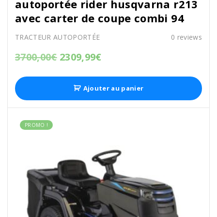
autoportée rider husqvarna r213
avec carter de coupe combi 94
TRACTEUR AUTOPORTÉE
0
reviews
3700,00
€
2309,99
€
Ajouter au panier
PROMO !