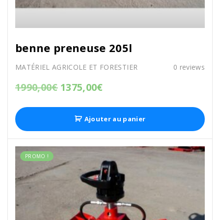
benne preneuse 205l
MATÉRIEL AGRICOLE ET FORESTIER
0
reviews
1990,00
€
1375,00
€
Ajouter au panier
PROMO !