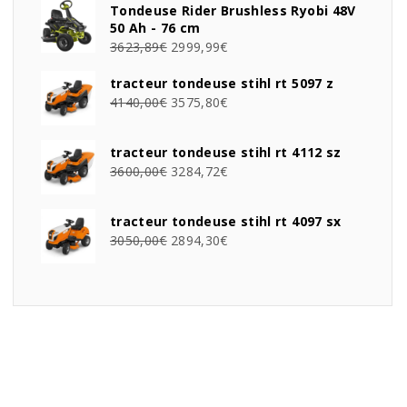
Tondeuse Rider Brushless Ryobi 48V
50 Ah - 76 cm
3623,89
€
2999,99
€
tracteur tondeuse stihl rt 5097 z
4140,00
€
3575,80
€
tracteur tondeuse stihl rt 4112 sz
3600,00
€
3284,72
€
tracteur tondeuse stihl rt 4097 sx
3050,00
€
2894,30
€