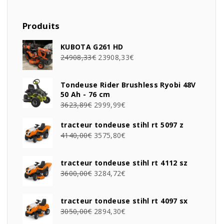
Produits
KUBOTA G261 HD
24908,33
€
23908,33
€
Tondeuse Rider Brushless Ryobi 48V
50 Ah - 76 cm
3623,89
€
2999,99
€
tracteur tondeuse stihl rt 5097 z
4140,00
€
3575,80
€
tracteur tondeuse stihl rt 4112 sz
3600,00
€
3284,72
€
tracteur tondeuse stihl rt 4097 sx
3050,00
€
2894,30
€