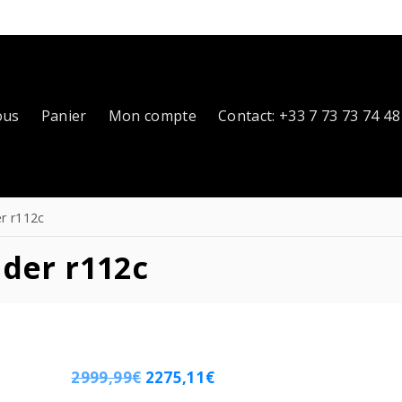
ous
Panier
Mon compte
Contact: +33 7 73 73 74 48
r r112c
der r112c
2999,99
€
2275,11
€