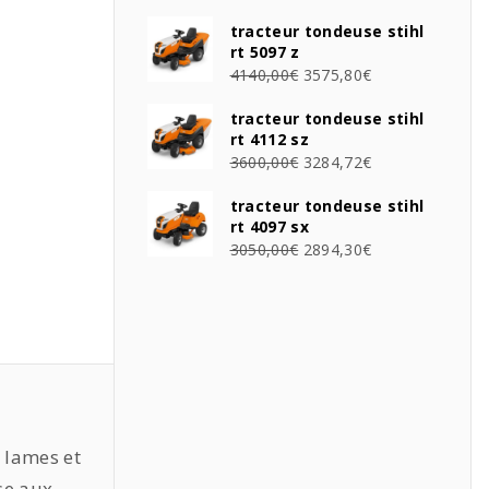
tracteur tondeuse stihl
rt 5097 z
4140,00
€
3575,80
€
tracteur tondeuse stihl
rt 4112 sz
3600,00
€
3284,72
€
tracteur tondeuse stihl
rt 4097 sx
3050,00
€
2894,30
€
 lames et
se aux