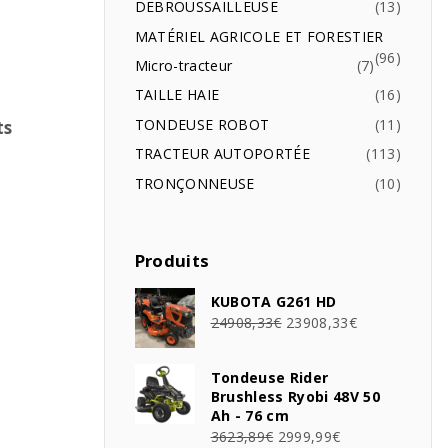
DEBROUSSAILLEUSE
13
MATÉRIEL AGRICOLE ET FORESTIER
96
Micro-tracteur
7
TAILLE HAIE
16
TONDEUSE ROBOT
11
ts
TRACTEUR AUTOPORTÉE
113
TRONÇONNEUSE
10
Produits
KUBOTA G261 HD
24908,33
€
23908,33
€
Tondeuse Rider
Brushless Ryobi 48V 50
Ah - 76 cm
3623,89
€
2999,99
€