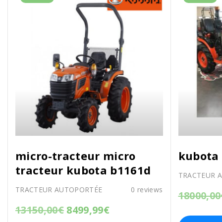
micro-tracteur micro
kubota 
tracteur kubota b1161d
TRACTEUR 
TRACTEUR AUTOPORTÉE
0
reviews
18000,00
13150,00
€
8499,99
€