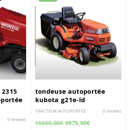
 2315
tondeuse autoportée
portée
kubota g21e-ld
TRACTEUR AUTOPORTÉE
0
reviews
0
reviews
15600,00
€
9975,00
€