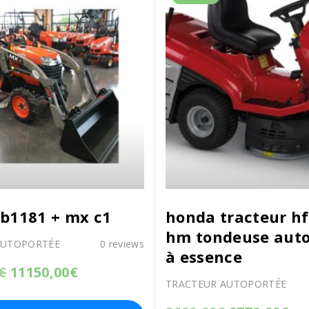
b1181 + mx c1
honda tracteur hf
hm tondeuse auto
AUTOPORTÉE
0
reviews
à essence
€
11150,00
€
TRACTEUR AUTOPORTÉE