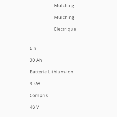
Mulching
Mulching
Electrique
6 h
30 Ah
Batterie Lithium-ion
3 kW
Compris
48 V