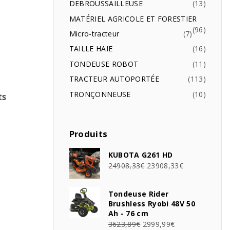
DEBROUSSAILLEUSE
13
MATÉRIEL AGRICOLE ET FORESTIER
96
Micro-tracteur
7
TAILLE HAIE
16
TONDEUSE ROBOT
11
TRACTEUR AUTOPORTÉE
113
TRONÇONNEUSE
10
ts
Produits
KUBOTA G261 HD
24908,33
€
23908,33
€
Tondeuse Rider
Brushless Ryobi 48V 50
Ah - 76 cm
3623,89
€
2999,99
€