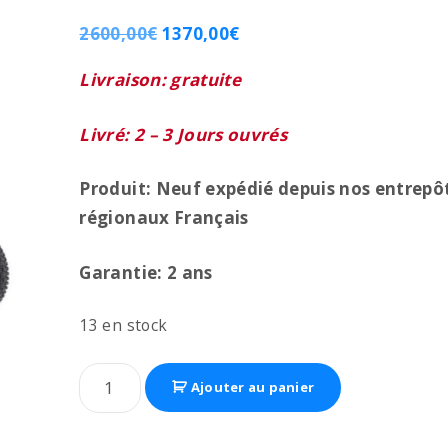
Noté
1
5.00
sur 5 basé sur
notation client
2600,00
€
1370,00
€
Livraison: gratuite
Livré: 2 – 3 Jours ouvrés
Produit: Neuf expédié depuis nos entrepô
régionaux
Français
Garantie: 2 ans
13 en stock
Ajouter au panier