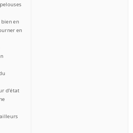
s pelouses
 bien en
ourner en
e
en
 du
r d’état
one
ailleurs