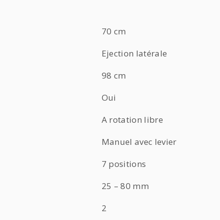
70 cm
Ejection latérale
98 cm
Oui
A rotation libre
Manuel avec levier
7 positions
25 – 80 mm
2