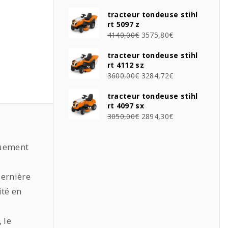
tracteur tondeuse stihl
rt 5097 z
4140,00
€
3575,80
€
tracteur tondeuse stihl
rt 4112 sz
3600,00
€
3284,72
€
tracteur tondeuse stihl
rt 4097 sx
3050,00
€
2894,30
€
quement
dernière
ité en
 le