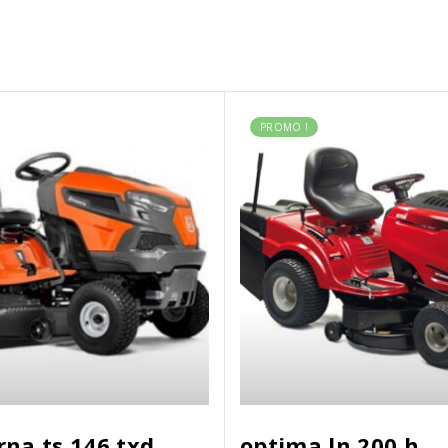
PROMO !
na ts 146 txd
optima ln 200 h